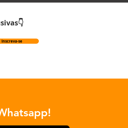
sivas👇
Inscreva-se
Whatsapp!