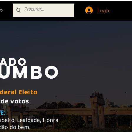
Login
TO
GADO
LUMBO
eral Eleito
 de votos
E:
peito, Lealdade, Honra
adão do bem.