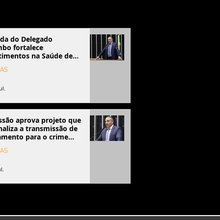
da do Delegado
bo fortalece
timentos na Saúde de
a
IAS
ul.
são aprova projeto que
naliza a transmissão de
amento para o crime
izado
IAS
l.