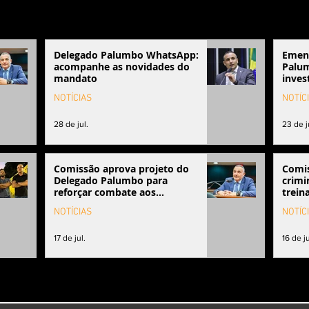
Delegado Palumbo WhatsApp:
Emen
acompanhe as novidades do
Palum
mandato
inves
Franc
NOTÍCIAS
NOTÍC
28 de jul.
23 de j
Comissão aprova projeto do
Comis
Delegado Palumbo para
crimi
reforçar combate aos
trein
combustíveis adulterados
organ
NOTÍCIAS
NOTÍC
17 de jul.
16 de ju