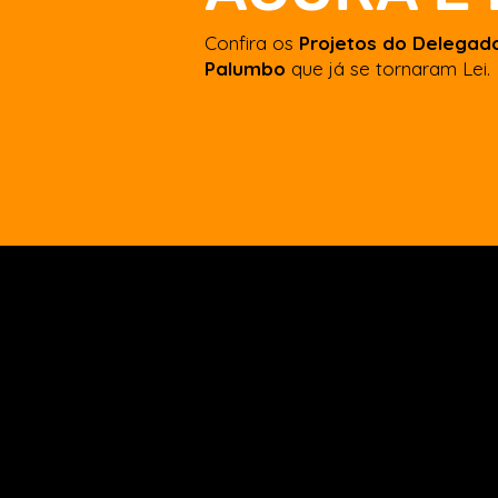
Confira os
Projetos do Delegad
Palumbo
que já se tornaram Lei.