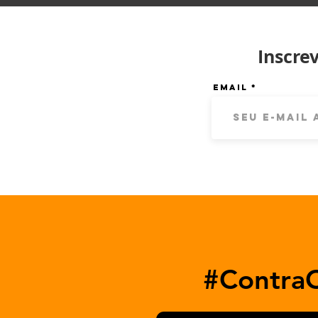
Inscre
Email
#Contra