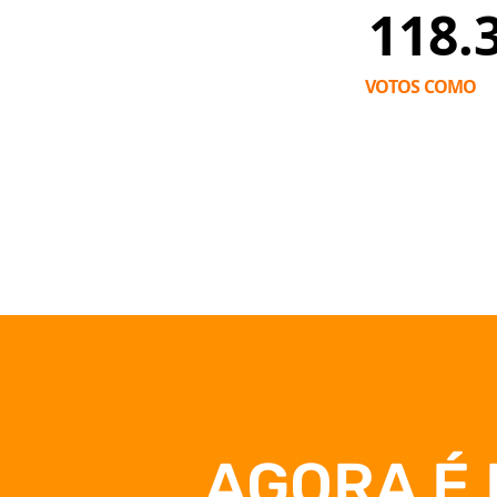
118.
VOTOS COMO
V
AGORA É 