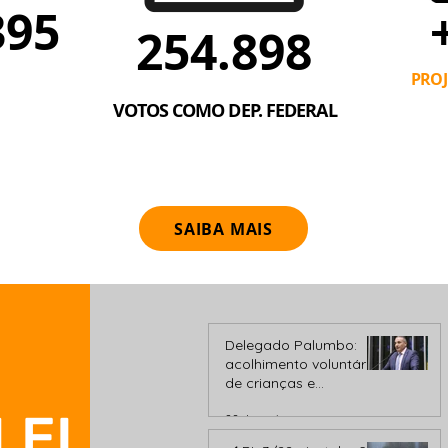
395
254.898
EREADOR
PRO
VOTOS COMO DEP. FEDERAL
SAIBA MAIS
Delegado Palumbo:
acolhimento voluntário
de crianças e
adolescentes usuários
LEI
28 de mai.
ou dependente de
droga é “salvar vidas”