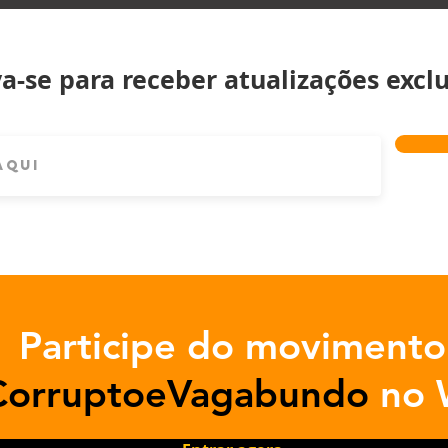
va-se para receber atualizações exclu
Participe do movimento
CorruptoeVagabundo
no 