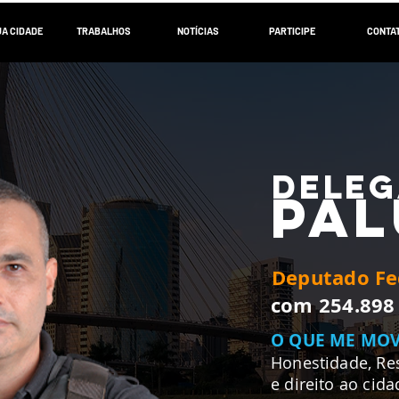
UA CIDADE
TRABALHOS
NOTÍCIAS
PARTICIPE
CONTA
DELE
PA
Deputado Fed
com 254.898
O QUE ME MOV
Honestidade, Res
e direito ao cid