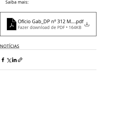
Saiba mais:
Ofício Gab_DP nº 312 Ministro da Educação - evento
.pdf
Fazer download de PDF • 164KB
NOTÍCIAS
Comentários
Escreva um comentário