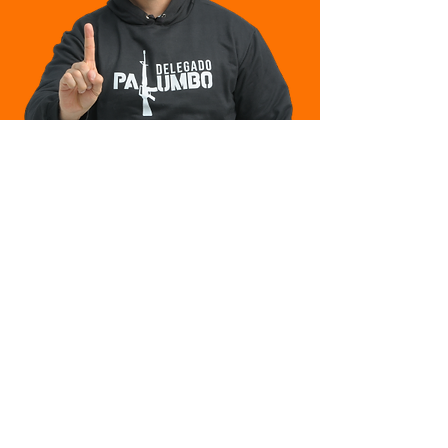
Deputado Federal eleito pelo Estado de São Paulo
com
254.898
de
votos.
Siga nas redes sociais: