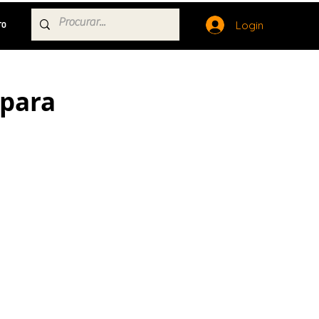
Login
TO
 para