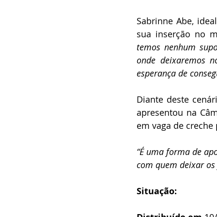
Sabrinne Abe, idea
sua inserção no me
temos nenhum supor
onde deixaremos no
esperança de conseg
Diante deste cenár
apresentou na Câma
em vaga de creche 
“É uma forma de apoi
com quem deixar os 
Situação:
 10