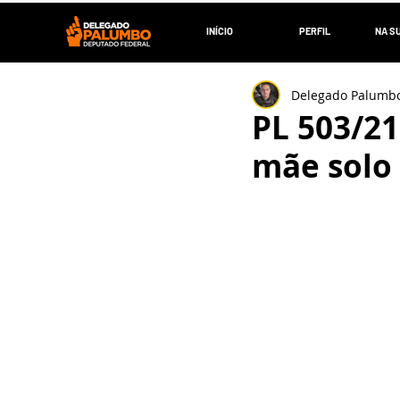
INÍCIO
PERFIL
NA S
Delegado Palumb
PL 503/21
mãe solo