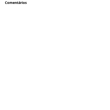
Comentários
Escreva um comentário
Deputado Federal eleito pelo Estado de São Paulo
com
254.898
de
votos.
Siga nas redes sociais:
Pra informações ou denúncias,
clique
aqui