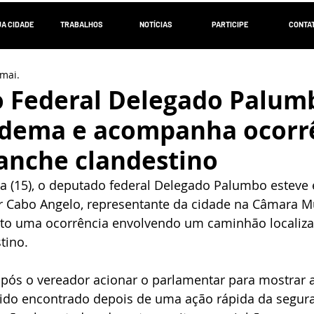
UA CIDADE
TRABALHOS
NOTÍCIAS
PARTICIPE
CONTA
mai.
 Federal Delegado Palum
iadema e acompanha ocorr
nche clandestino
ira (15), o deputado federal Delegado Palumbo estev
r Cabo Angelo, representante da cidade na Câmara Mu
to uma ocorrência envolvendo um caminhão localiz
ino. 
após o vereador acionar o parlamentar para mostrar a
 sido encontrado depois de uma ação rápida da segura