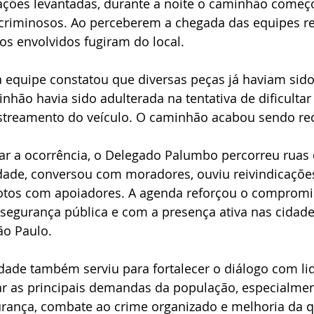
ções levantadas, durante a noite o caminhão começo
riminosos. Ao perceberem a chegada das equipes r
os envolvidos fugiram do local.
 a equipe constatou que diversas peças já haviam sido
nhão havia sido adulterada na tentativa de dificultar 
rastreamento do veículo. O caminhão acabou sendo re
 a ocorrência, o Delegado Palumbo percorreu ruas 
cidade, conversou com moradores, ouviu reivindicaçõe
fotos com apoiadores. A agenda reforçou o compromi
segurança pública e com a presença ativa nas cidade
ão Paulo.
dade também serviu para fortalecer o diálogo com li
r as principais demandas da população, especialmen
urança, combate ao crime organizado e melhoria da q