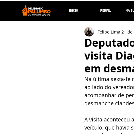
INÍCIO
PERFIL
NA S
Felipe Lima
21 de 
Deputado
visita D
em desma
Na última sexta-fe
ao lado do vereado
acompanhar de per
desmanche clandest
A visita aconteceu 
veículo, que havia