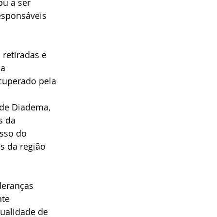
u a ser 
esponsáveis 
 retiradas e 
a 
cuperado pela 
de Diadema, 
s da 
sso do 
s da região 
deranças 
te 
ualidade de 