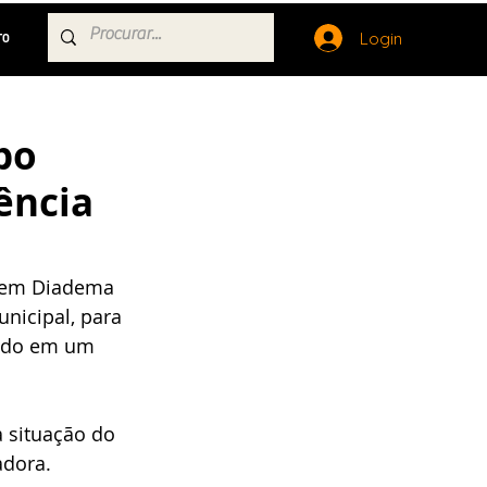
Login
TO
bo
ência
e em Diadema 
nicipal, para 
ado em um 
 situação do 
dora. 