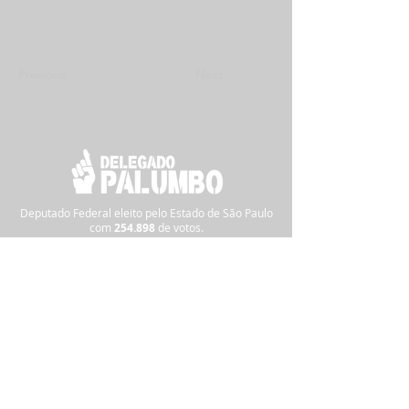
Previous
Next
Deputado Federal eleito pelo Estado de São Paulo
com
254.898
de
votos.
Siga nas redes sociais:
Pra informações ou denúncias,
clique
aqui