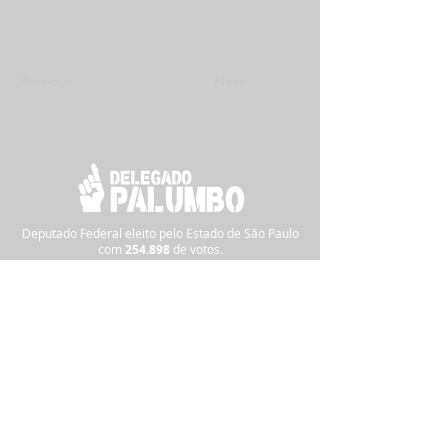
Previous
Next
Deputado Federal eleito pelo Estado de São Paulo
com
254.898
de
votos.
Siga nas redes sociais:
Pra informações ou denúncias,
clique
aqui