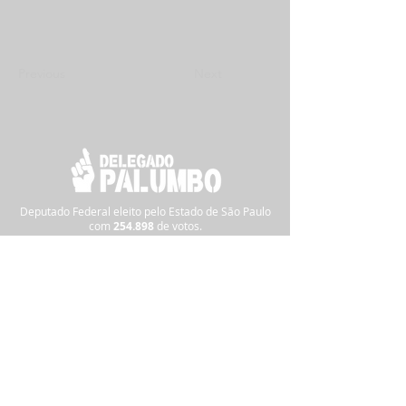
Previous
Next
Deputado Federal eleito pelo Estado de São Paulo
com
254.898
de
votos.
Siga nas redes sociais:
Pra informações ou denúncias,
clique
aqui