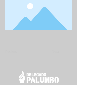
Previous
Next
Deputado Federal eleito pelo Estado de São Paulo
com
254.898
de
votos.
Siga nas redes sociais: