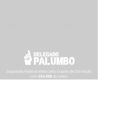
Previous
Next
Deputado Federal eleito pelo Estado de São Paulo
com
254.898
de
votos.
Siga nas redes sociais:
Pra informações ou denúncias,
clique
aqui