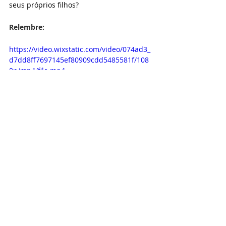
seus próprios filhos?
Relembre:
https://video.wixstatic.com/video/074ad3_
d7dd8ff7697145ef80909cdd5485581f/108
0p/mp4/file.mp4
Você concorda que há hipocrisia 
por parte da esquerda quando 
escolhem o serviço privado ao 
invés do serviço público?
Sim