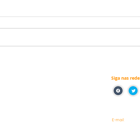
Siga nas rede
Estado de São Paulo com
254.898
de
votos.
Pra informaç
E-mail:
dep.delegadop