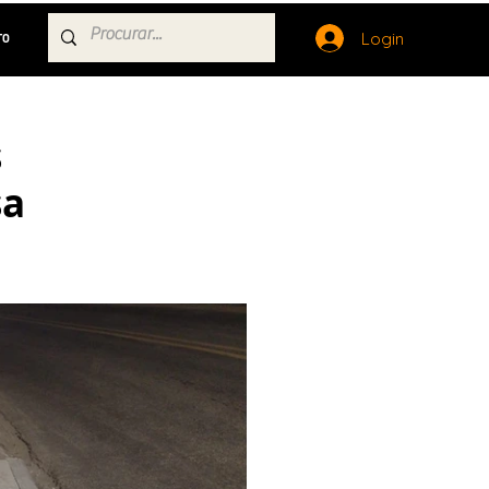
Login
TO
s
sa