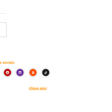
s sociais:
ões ou denúncias,
clique aqui
alumbo@camara.leg.br