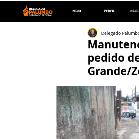
INÍCIO
PERFIL
NA S
Delegado Palumb
Manutenç
pedido d
Grande/Z