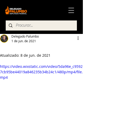
Delegado Palumbo
1 de jun. de 2021
Atualizado:
8 de jun. de 2021
https://video.wixstatic.com/video/5da96e_c9592
7cb95be44019a846235b34b24c1/480p/mp4/file.
mp4